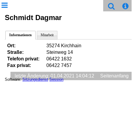
Schmidt Dagmar
Informationen
Mitarbeit
Ort:
35274 Kirchhain
Straße:
Steinweg 14
Telefon privat:
06422 1632
Fax privat:
06422 7457
letzte Änderung: 01.04.2021 14:04:12
Seitenanfang
Software:
Sitzungsdienst
Session