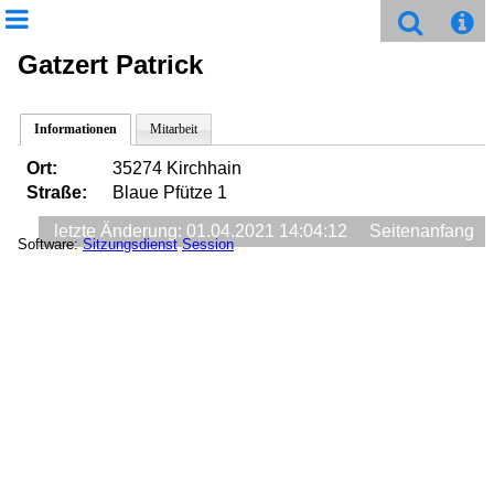
Gatzert Patrick
Informationen
Mitarbeit
Ort:
35274 Kirchhain
Straße:
Blaue Pfütze 1
letzte Änderung: 01.04.2021 14:04:12
Seitenanfang
Software:
Sitzungsdienst
Session