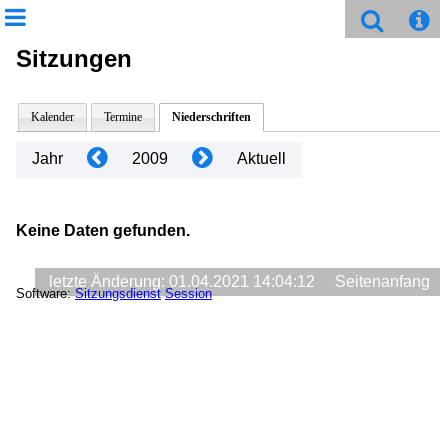
Sitzungen
Kalender
Termine
Niederschriften
Jahr
2009
Aktuell
Keine Daten gefunden.
letzte Änderung: 01.04.2021 14:04:12
Seitenanfang
Software:
Sitzungsdienst
Session