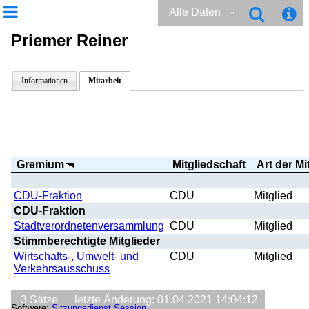
Alle Daten
Priemer Reiner
Informationen
Mitarbeit
Gremium
Mitgliedschaft
Art der Mi
CDU-Fraktion
CDU
Mitglied
CDU-Fraktion
Stadtverordnetenversammlung
CDU
Mitglied
Stimmberechtigte Mitglieder
Wirtschafts-, Umwelt- und
CDU
Mitglied
Verkehrsausschuss
3 Sätze
letzte Änderung: 01.04.2021 14:04:12
Software:
Sitzungsdienst
Session