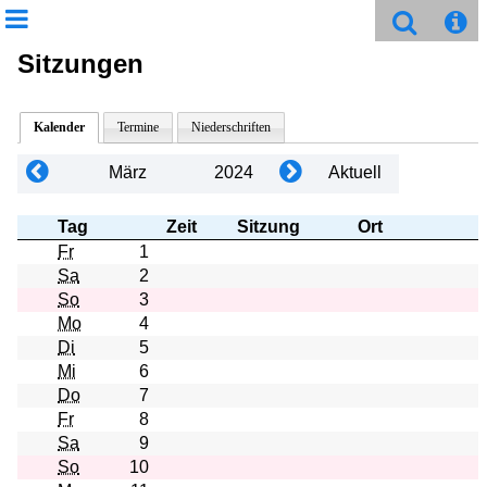
Sitzungen
Kalender
Termine
Niederschriften
März
2024
Aktuell
Tag
Zeit
Sitzung
Ort
Fr
1
Sa
2
So
3
Mo
4
Di
5
Mi
6
Do
7
Fr
8
Sa
9
So
10