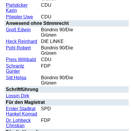
Pielsticker
CDU
Karin
Pöppler Uwe
CDU
Anwesend ohne Stimmrecht
Groß Edwin
Bündnis 90/Die
Grünen
Heck Reinhard
DIE LINKE
Pohl Robert
Bündnis 90/Die
Grünen
Preis Willibald
CDU
Schrantz
FDP
Günter
Sitt Helga
Bündnis 90/Die
Grünen
Schriftführung
Lossin Dirk
Für den Magistrat
Erster Stadtrat
SPD
Hankel Konrad
Dr. Lohbeck
FDP
Christian